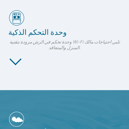
وحدة التحكم الذكية
وحدة تحكم في الرش مزودة بتقنية Wi-Fi تلبي احتياجات مالك
المنزل والمتعاقد.
مزودة بإمكانية الاتصال عبر WI-FI
يمكنك التحكم في نظام الرش الخاص بك ومراقبته من أي مكان في
العالم باستخدام مستعرض الويب لديك أو تطبيقات Android وiPhone
الخاصة بنظام Hydrawise.