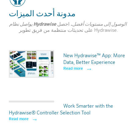
تخطيطات وجداول زمنية لعمليات الري
مدونة أحدث الميزات
يواصل نظام Hydrawise الوصول إلى مستويات أفضل.
احصل
يمكنك توفير الوقت في موقع العمل من خلال إرفاق خطط الموقع
على تحديثات منتظمة من فريق تطوير Hydrawise.
الخاصة بك بوحدة التحكم. يتيح لك ذلك تحديد أماكن أرقام
المناطق والأنابيب والصمامات بشكل سريع.
تعرف على
المزيد
New Hydrawise™ App: More
Data, Better Experience
تعرف على المزيد
Read more
2
اكتشاف التوصيلات السلكية المعيبة
Work Smarter with the
Hydrawise® Controller Selection Tool
Read more