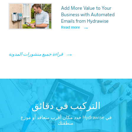
Add More Value to Your
Business with Automated
Emails from Hydrawise
Read more
قراءة جميع منشورات المدونة
تعرف على المزيد
التركيب في دقائق
3
برامج الإضاءة
حدد مكان أقرب متعاقد أو موزع Hydrawise في
منطقتك.