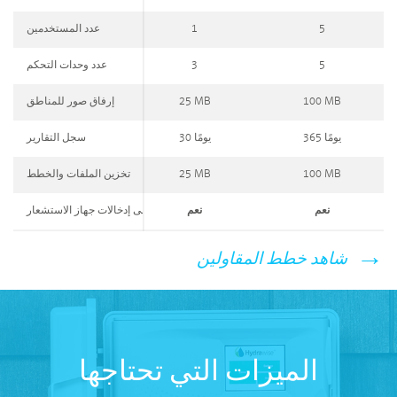
5
1
عدد المستخدمين
5
3
عدد وحدات التحكم
100 MB
25 MB
إرفاق صور للمناطق
365 يومًا
30 يومًا
سجل التقارير
100 MB
25 MB
تخزين الملفات والخطط
نعم
نعم
بدء الري بناءً على إدخالات جهاز الاستشعار
شاهد خطط المقاولين
الميزات التي تحتاجها