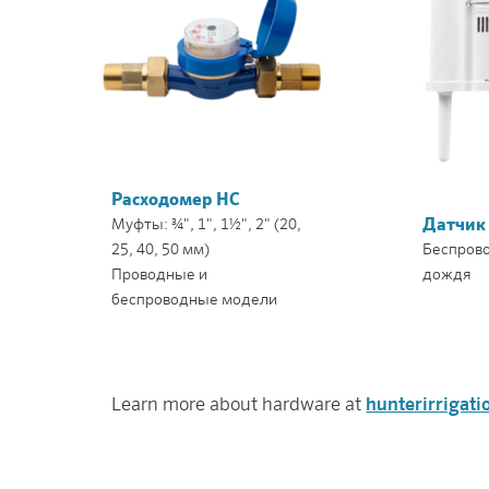
Расходомер HC
Муфты: ¾", 1", 1½", 2" (20,
Датчик 
25, 40, 50 мм)
Беспрово
Проводные и
дождя
беспроводные модели
Learn more about hardware at
hunterirrigat