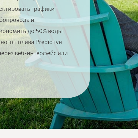
ректировать графики
убопровода и
сэкономить до 50% воды
ого полива Predictive
через веб-интерфейс или