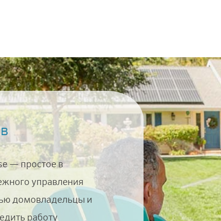
в
e — простое в
ежного управления
щью домовладельцы и
едить работу