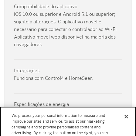
Compatibilidade do aplicativo
iOS 10.0 ou superior e Android 5.1 ou superior;
sujeito a alterações. O aplicativo móvel é
necessário para conectar o controlador ao Wi-Fi.
Aplicativo móvel web disponível na maioria dos
navegadores.
Integrações
Funciona com
Control4 e HomeSeer.
Especificações de energia
O WAND é alimentado pelo controlador X2 e deve
We process your personal information to measure and
ser conectado à alimentação CA. Veja as
improve our sites and service, to assist our marketing
especificações completas do X2
aqui
.
campaigns and to provide personalised content and
advertising. By clicking the button on the right, you can