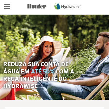
Skip to main content
REDUZA SUA CONTA DE
ÁGUA EM
ATÉ 50%
COM A
REGA INTELIGENTE DO
HYDRAWISE