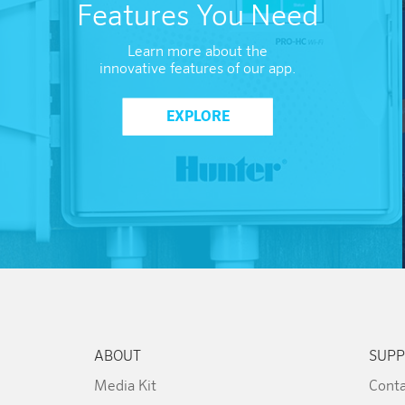
Features You Need
Learn more about the
innovative features of our app.
EXPLORE
ABOUT
SUPP
Media Kit
Conta