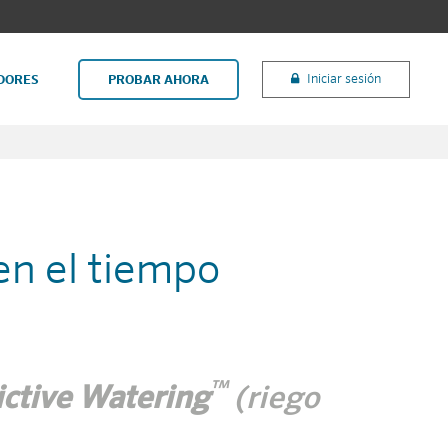
Iniciar sesión
DORES
PROBAR AHORA
n el tiempo
™
ictive Watering
(riego